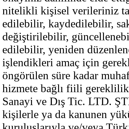
nitelikli kişisel verilerini
edilebilir, kaydedilebilir, sa
değiştirilebilir, güncelleneb
edilebilir, yeniden düzenlene
işlendikleri amaç için gerek
öngörülen süre kadar muhaf
hizmete bağlı fiili gereklili
Sanayi ve Dış Tic. LTD. ŞTİ.'
kişilerle ya da kanunen yü
kuruluşlarıyla ve/veya Tür