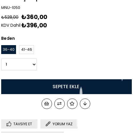
MNU-1050
₺360,00
₺528,00
₺396,00
KDV Dahil
Beden
36-40
41-46
TAVSIYE ET
YORUM YAZ