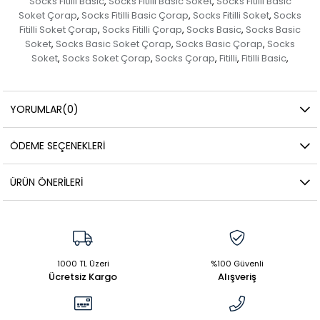
Socks Fitilli Basic
Socks Fitilli Basic Soket
Socks Fitilli Basic
,
,
Soket Çorap
Socks Fitilli Basic Çorap
Socks Fitilli Soket
Socks
,
,
,
Fitilli Soket Çorap
Socks Fitilli Çorap
Socks Basic
Socks Basic
,
,
,
Soket
Socks Basic Soket Çorap
Socks Basic Çorap
Socks
,
,
,
Soket
Socks Soket Çorap
Socks Çorap
Fitilli
Fitilli Basic
,
,
,
,
,
YORUMLAR
(0)
ÖDEME SEÇENEKLERI
ÜRÜN ÖNERILERI
1000 TL Üzeri
%100 Güvenli
Ücretsiz Kargo
Alışveriş