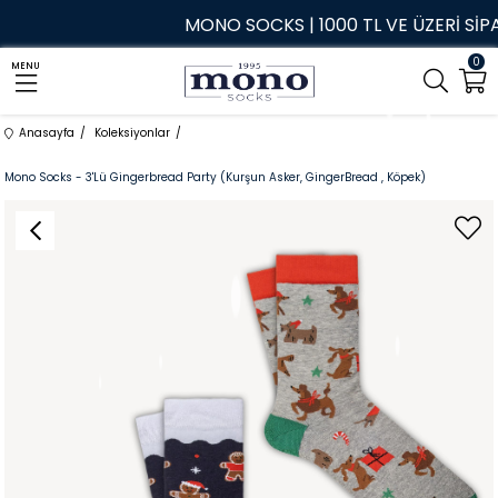
MONO SOCKS | 1000 TL VE ÜZERİ SİPARİŞ
0
MENU
Anasayfa
Koleksiyonlar
Mono Socks - 3'Lü Gingerbread Party (Kurşun Asker, GingerBread , Köpek)