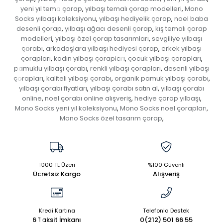
yeni yıl tema çorap
yılbaşı temalı çorap modelleri
Mono
,
,
Socks yılbaşı koleksiyonu
yılbaşı hediyelik çorap
noel baba
,
,
desenli çorap
yılbaşı ağacı desenli çorap
kış temalı çorap
,
,
modelleri
yılbaşı özel çorap tasarımları
sevgiliye yılbaşı
,
,
çorabı
arkadaşlara yılbaşı hediyesi çorap
erkek yılbaşı
,
,
çorapları
kadın yılbaşı çorapları
çocuk yılbaşı çorapları
,
,
,
pamuklu yılbaşı çorabı
renkli yılbaşı çorapları
desenli yılbaşı
,
,
çorapları
kaliteli yılbaşı çorabı
organik pamuk yılbaşı çorabı
,
,
,
yılbaşı çorabı fiyatları
yılbaşı çorabı satın al
yılbaşı çorabı
,
,
online
noel çorabı online alışveriş
hediye çorap yılbaşı
,
,
,
Mono Socks yeni yıl koleksiyonu
Mono Socks noel çorapları
,
,
Mono Socks özel tasarım çorap
,
1000 TL Üzeri
%100 Güvenli
Ücretsiz Kargo
Alışveriş
Kredi Kartına
Telefonla Destek
6 Taksit İmkanı
0(212) 501 66 55