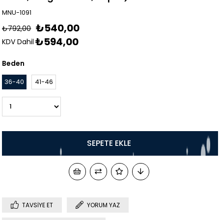
MNU-1091
₺540,00
₺792,00
₺594,00
KDV Dahil
Beden
36-40
41-46
TAVSIYE ET
YORUM YAZ