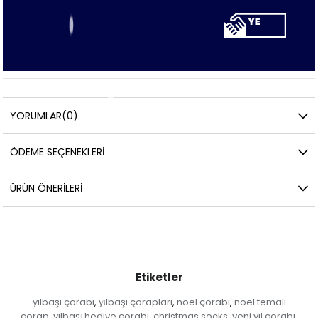
YORUMLAR
(0)
ÖDEME SEÇENEKLERI
ÜRÜN ÖNERILERI
Etiketler
yılbaşı çorabı
yılbaşı çorapları
noel çorabı
noel temalı
,
,
,
çorap
yılbaşı hediye çorabı
christmas socks
yeni yıl çorabı
,
,
,
,