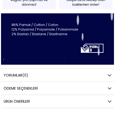
dönmez!
bakterileri önler!
86% Pamuk / Cotton / Coton
12% Polyamid / Polyamide / Poliammide
2% Elastan / Elastane / Elasthanne
YORUMLAR
(0)
ÖDEME SEÇENEKLERI
ÜRÜN ÖNERILERI