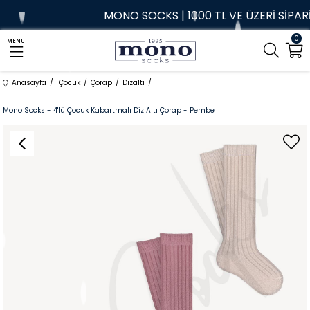
MONO SOCKS | 1000 TL VE ÜZERİ SİPARİŞL
0
MENU
Anasayfa
Çocuk
Çorap
Dizaltı
Mono Socks - 4'lü Çocuk Kabartmalı Diz Altı Çorap - Pembe