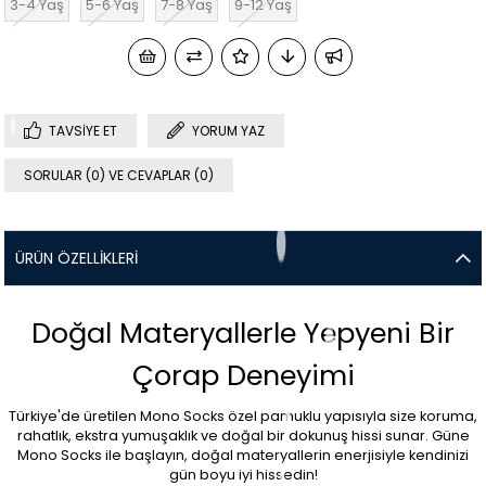
3-4 Yaş
5-6 Yaş
7-8 Yaş
9-12 Yaş
TAVSIYE ET
YORUM YAZ
SORULAR (0) VE CEVAPLAR (0)
ÜRÜN ÖZELLIKLERI
Doğal Materyallerle Yepyeni Bir
Çorap Deneyimi
Türkiye'de üretilen Mono Socks özel pamuklu yapısıyla size koruma,
rahatlık, ekstra yumuşaklık ve doğal bir dokunuş hissi sunar. Güne
Mono Socks ile başlayın, doğal materyallerin enerjisiyle kendinizi
gün boyu iyi hissedin!