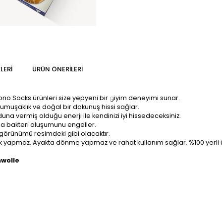
LERI
ÜRÜN ÖNERILERI
Mono Socks ürünleri size yepyeni bir giyim deneyimi sunar.
yumuşaklık ve doğal bir dokunuş hissi sağlar.
na vermiş olduğu enerji ile kendinizi iyi hissedeceksiniz.
zda bakteri oluşumunu engeller.
 görünümü resimdeki gibi olacaktır.
tluk yapmaz. Ayakta dönme yapmaz ve rahat kullanım sağlar. %100 yerli 
mwolle