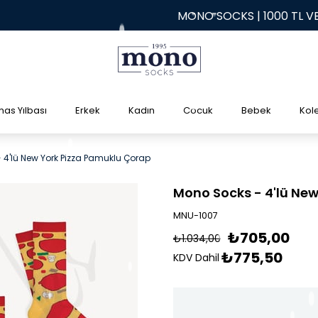
MONO SOCKS | 1000 TL VE ÜZE
mas Yılbası
Erkek
Kadın
Cocuk
Bebek
Kol
 4'lü New York Pizza Pamuklu Çorap
Mono Socks - 4'lü Ne
MNU-1007
₺705,00
₺1.034,00
₺775,50
KDV Dahil