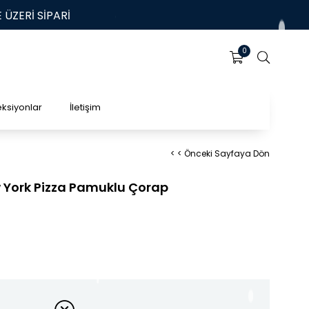
Rİ SİPARİŞLERİNİZDE ÜCRETSİZ KARGO | HIZLI TESLİMAT
0
eksiyonlar
İletişim
< < Önceki Sayfaya Dön
w York Pizza Pamuklu Çorap