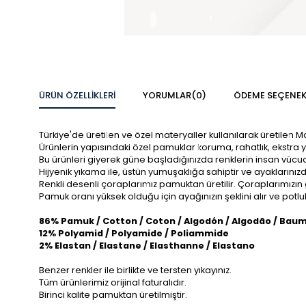
ÜRÜN ÖZELLIKLERI
YORUMLAR
(0)
ÖDEME SEÇENEK
Türkiye'de üretilen ve özel materyaller kullanılarak üretilen 
Ürünlerin yapısındaki özel pamuklar koruma, rahatlık, ekstra 
Bu ürünleri giyerek güne başladığınızda renklerin insan vücudu
Hijyenik yıkama ile, üstün yumuşaklığa sahiptir ve ayaklarını
Renkli desenli çoraplarımız pamuktan üretilir. Çoraplarımızın
Pamuk oranı yüksek olduğu için ayağınızın şeklini alır ve po
86% Pamuk / Cotton / Coton / Algodón / Algodão / Bau
12% Polyamid / Polyamide / Poliammide
2% Elastan / Elastane / Elasthanne / Elastano
Benzer renkler ile birlikte ve tersten yıkayınız.
Tüm ürünlerimiz orijinal faturalıdır.
Birinci kalite pamuktan üretilmiştir.