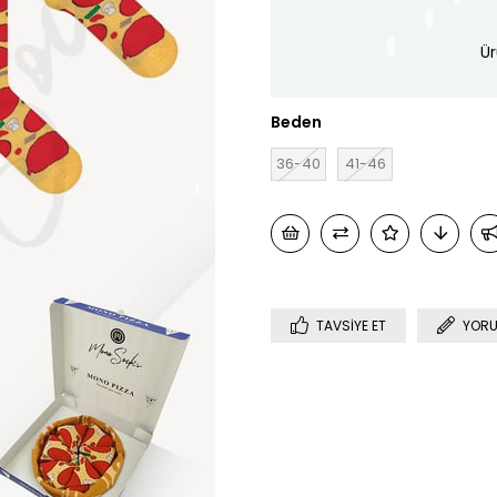
Ür
Beden
36-40
41-46
TAVSIYE ET
YORU