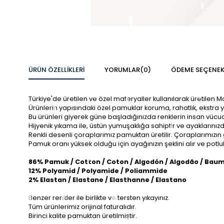
ÜRÜN ÖZELLIKLERI
YORUMLAR
(0)
ÖDEME SEÇENEK
Türkiye'de üretilen ve özel materyaller kullanılarak üretilen 
Ürünlerin yapısındaki özel pamuklar koruma, rahatlık, ekstra 
Bu ürünleri giyerek güne başladığınızda renklerin insan vücudu
Hijyenik yıkama ile, üstün yumuşaklığa sahiptir ve ayaklarını
Renkli desenli çoraplarımız pamuktan üretilir. Çoraplarımızın
Pamuk oranı yüksek olduğu için ayağınızın şeklini alır ve po
86% Pamuk / Cotton / Coton / Algodón / Algodão / Bau
12% Polyamid / Polyamide / Poliammide
2% Elastan / Elastane / Elasthanne / Elastano
Benzer renkler ile birlikte ve tersten yıkayınız.
Tüm ürünlerimiz orijinal faturalıdır.
Birinci kalite pamuktan üretilmiştir.