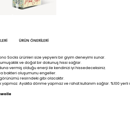
LERI
ÜRÜN ÖNERILERI
Mono Socks ürünleri size yepyeni bir giyim deneyimi sunar.
yumuşaklık ve doğal bir dokunuş hissi sağlar.
na vermiş olduğu enerji ile kendinizi iyi hissedeceksiniz.
zda bakteri oluşumunu engeller.
 görünümü resimdeki gibi olacaktır.
tluk yapmaz. Ayakta dönme yapmaz ve rahat kullanım sağlar. %100 yerli 
mwolle