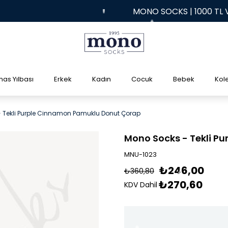
MONO SOCKS | 1000 TL VE ÜZER
mas Yılbası
Erkek
Kadın
Cocuk
Bebek
Kol
 Tekli Purple Cinnamon Pamuklu Donut Çorap
Mono Socks - Tekli P
MNU-1023
₺246,00
₺360,80
₺270,60
KDV Dahil