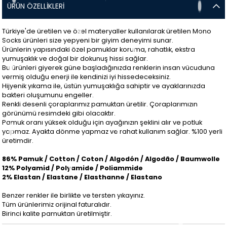
ÜRÜN ÖZELLIKLERI
Türkiye'de üretilen ve özel materyaller kullanılarak üretilen Mono
Socks ürünleri size yepyeni bir giyim deneyimi sunar.
Ürünlerin yapısındaki özel pamuklar koruma, rahatlık, ekstra
yumuşaklık ve doğal bir dokunuş hissi sağlar.
Bu ürünleri giyerek güne başladığınızda renklerin insan vücuduna
vermiş olduğu enerji ile kendinizi iyi hissedeceksiniz.
Hijyenik yıkama ile, üstün yumuşaklığa sahiptir ve ayaklarınızda
bakteri oluşumunu engeller.
Renkli desenli çoraplarımız pamuktan üretilir. Çoraplarımızın
görünümü resimdeki gibi olacaktır.
Pamuk oranı yüksek olduğu için ayağınızın şeklini alır ve potluk
yapmaz. Ayakta dönme yapmaz ve rahat kullanım sağlar. %100 yerli
üretimdir.
86% Pamuk / Cotton / Coton / Algodón / Algodão / Baumwolle
12% Polyamid / Polyamide / Poliammide
2% Elastan / Elastane / Elasthanne / Elastano
Benzer renkler ile birlikte ve tersten yıkayınız.
Tüm ürünlerimiz orijinal faturalıdır.
Birinci kalite pamuktan üretilmiştir.